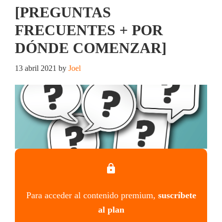
[PREGUNTAS
FRECUENTES + POR
DÓNDE COMENZAR]
13 abril 2021
by
Joel
Para acceder al contenido premium,
suscríbete
al plan