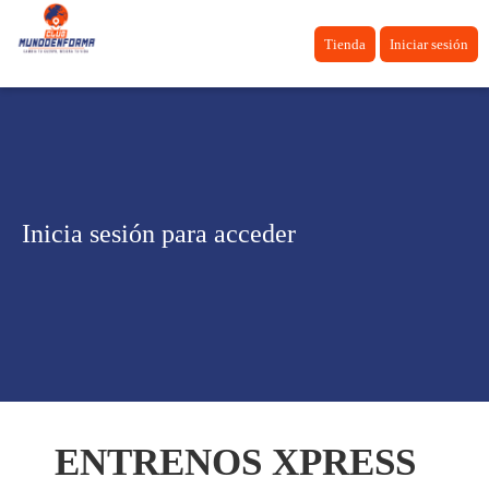
Tienda
Iniciar sesión
Inicia sesión para acceder
ENTRENOS XPRESS