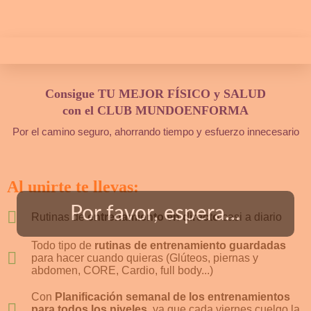
Consigue TU MEJOR FÍSICO y SALUD
con el CLUB MUNDOENFORMA
Por el camino seguro, ahorrando tiempo y esfuerzo innecesario
Al unirte te llevas:
Por favor, espera…
Rutinas de
entrenamiento en directo
casi a diario
Todo tipo de
rutinas de entrenamiento guardadas
para hacer cuando quieras (Glúteos, piernas y
abdomen, CORE, Cardio, full body...)
Con
Planificación semanal de los entrenamientos
para todos los niveles
, ya que cada viernes cuelgo la