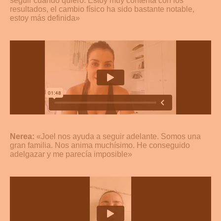
seguir cuando quiero. Estoy muy contenta con los
resultados, el cambio físico ha sido bastante notable,
estoy más definida»
Nerea:
«Joel nos ayuda a seguir adelante. Somos una
gran familia. Nos anima muchísimo. He conseguido
adelgazar y me parecía imposible»