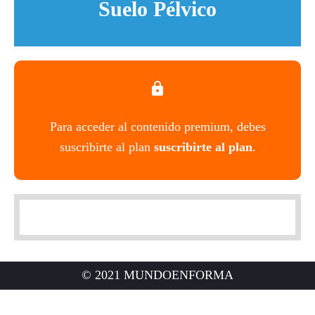
Suelo Pélvico
Para acceder al contenido premium, debes
suscribirte al plan
suscribirte al plan
.
© 2021 MUNDOENFORMA