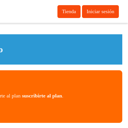
Tienda
Iniciar sesión
o
rte al plan
suscribirte al plan
.