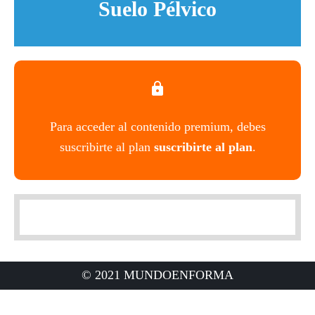
Suelo Pélvico
Para acceder al contenido premium, debes
suscribirte al plan
suscribirte al plan
.
© 2021 MUNDOENFORMA