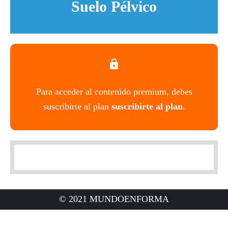
Suelo Pélvico
Para acceder al contenido premium, debes
suscribirte al plan
suscribirte al plan
.
© 2021 MUNDOENFORMA