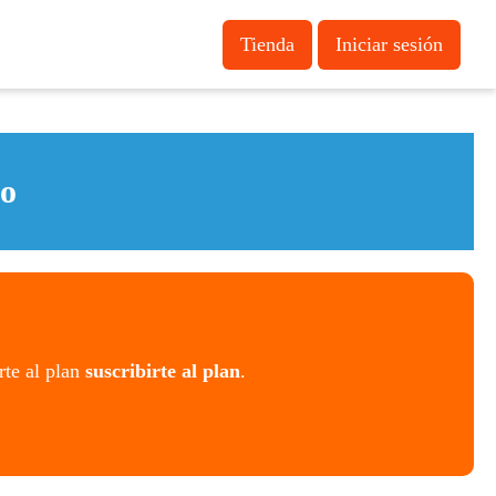
Tienda
Iniciar sesión
o
rte al plan
suscribirte al plan
.