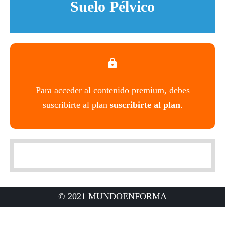
Suelo Pélvico
Para acceder al contenido premium, debes
suscribirte al plan
suscribirte al plan
.
© 2021 MUNDOENFORMA