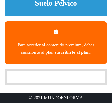
Suelo Pélvico
Para acceder al contenido premium, debes
suscribirte al plan
suscribirte al plan
.
© 2021 MUNDOENFORMA