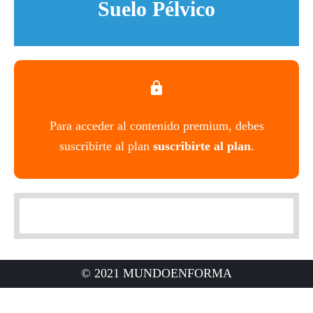
Suelo Pélvico
Para acceder al contenido premium, debes
suscribirte al plan
suscribirte al plan
.
© 2021 MUNDOENFORMA