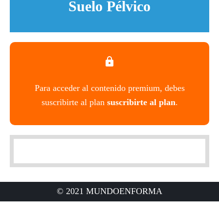
Suelo Pélvico
Para acceder al contenido premium, debes
suscribirte al plan
suscribirte al plan
.
© 2021 MUNDOENFORMA