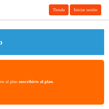
Tienda
Iniciar sesión
o
rte al plan
suscribirte al plan
.