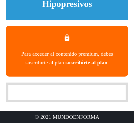
Hipopresivos
Para acceder al contenido premium, debes
suscribirte al plan
suscribirte al plan
.
© 2021 MUNDOENFORMA