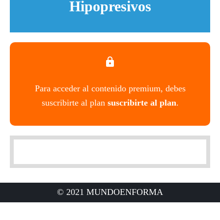
Hipopresivos
Para acceder al contenido premium, debes
suscribirte al plan
suscribirte al plan
.
© 2021 MUNDOENFORMA