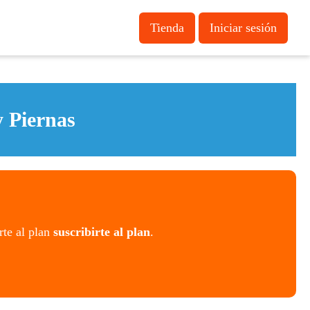
Tienda
Iniciar sesión
 Piernas
rte al plan
suscribirte al plan
.