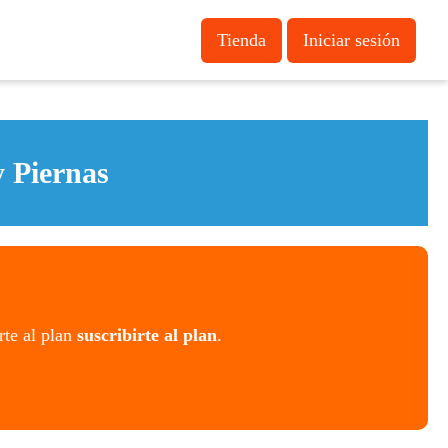
Tienda
Iniciar sesión
 Piernas
rte al plan
suscribirte al plan
.