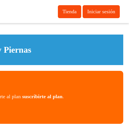
Tienda
Iniciar sesión
 Piernas
rte al plan
suscribirte al plan
.