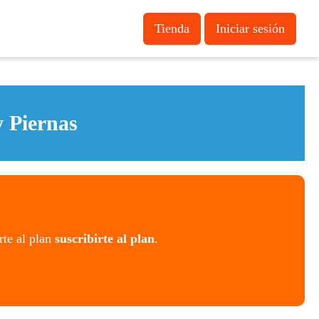
Tienda
Iniciar sesión
 Piernas
rte al plan
suscribirte al plan
.