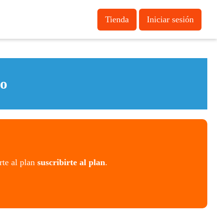
Tienda
Iniciar sesión
o
rte al plan
suscribirte al plan
.