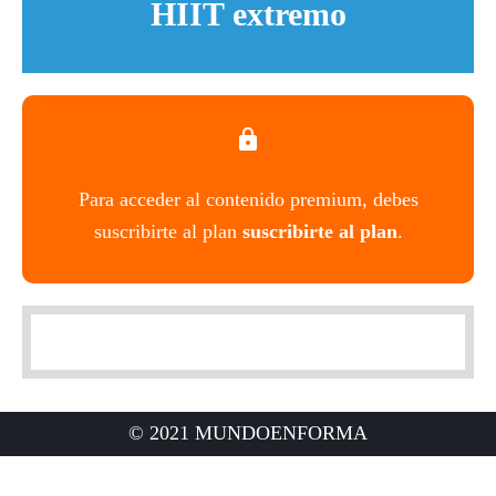
HIIT extremo
Para acceder al contenido premium, debes
suscribirte al plan
suscribirte al plan
.
© 2021 MUNDOENFORMA