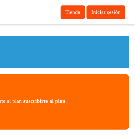
Tienda
Iniciar sesión
rte al plan
suscribirte al plan
.