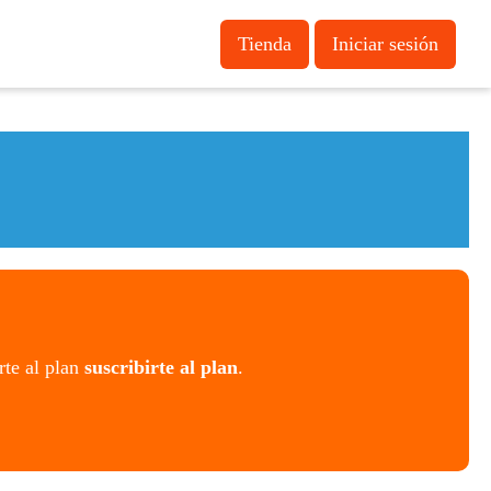
Tienda
Iniciar sesión
rte al plan
suscribirte al plan
.